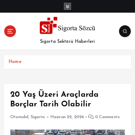
İ
ç
e
r
i
ğ
Sigorta Sektörü Haberleri
e
a
t
Home
l
a
20 Yaş Üzeri Araçlarda
Borçlar Tarih Olabilir
Otomobil
,
Sigorta
Haziran 22, 2026
0 Comments