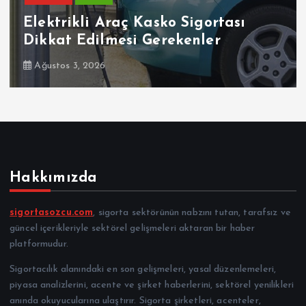
sı
Ehliyetinde Bu Kodlar Olanl
Dikkat
Temmuz 30, 2026
Hakkımızda
sigortasozcu.com
, sigorta sektörünün nabzını tutan, tarafsız ve
güncel içerikleriyle sektörel gelişmeleri aktaran bir haber
platformudur.
Sigortacılık alanındaki en son gelişmeleri, yasal düzenlemeleri,
piyasa analizlerini, acente ve şirket haberlerini, sektörel yenilikleri
anında okuyucularına ulaştırır. Sigorta şirketleri, acenteler,