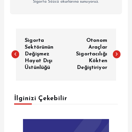
Sigorta Sözcü okurlarına sunuyoruz.
Y
Sigorta
Otonom
a
Sektörünün
Araçlar
Değişmez
Sigortacılığı
Hayat Dışı
Kökten
z
Üstünlüğü
Değiştiriyor
ı
g
İlginizi Çekebilir
e
z