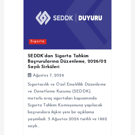
i
n
m
Sigorta
e
SEDDK’dan Sigorta Tahkim
s
Başvurularına Düzenleme, 2026/02
Sayılı Sirküleri
i
Ağustos 7, 2026
Sigortacılık ve Özel Emeklilik Düzenleme
ve Denetleme Kurumu (SEDDK),
motorlu araç sigortaları kapsamında
Sigorta Tahkim Komisyonuna yapılacak
başvurulara ilişkin yeni bir açıklama
yayımladı. 5 Ağustos 2026 tarihli ve 1862
sayılı…